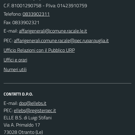
C.F. 81001290758 - P.Iva: 01423910759
Telefono:
0833902311
Fax: 0833902321
E-mail:
PEC:
Ufficio Relazioni con il Pubblico URP
Uffici e orari
Numeri utili
CONTATTI D.P.O.
E-mail:
PEC:
ELLE B.S. di Luigi Stifani
Via A. Primaldo 17
73028 Otranto (Le)