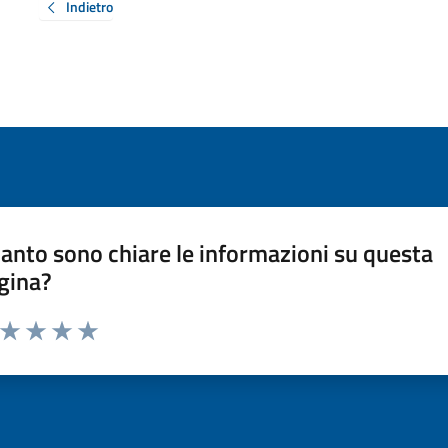
Indietro
anto sono chiare le informazioni su questa
gina?
a da 1 a 5 stelle la pagina
ta 1 stelle su 5
Valuta 2 stelle su 5
Valuta 3 stelle su 5
Valuta 4 stelle su 5
Valuta 5 stelle su 5