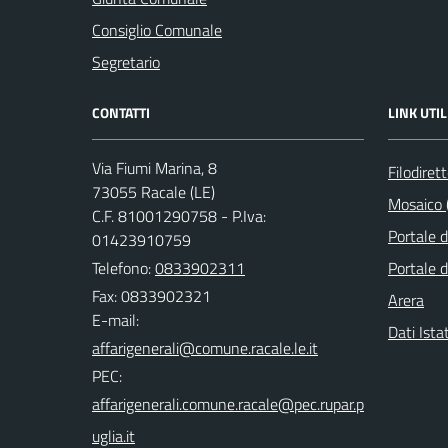
Consiglio Comunale
Segretario
CONTATTI
LINK UTIL
Via Fiumi Marina, 8
Filodiret
73055 Racale (LE)
Mosaico (
C.F. 81001290758 - P.Iva:
Portale 
01423910759
Telefono:
0833902311
Portale d
Fax: 0833902321
Arera
E-mail:
Dati Ista
PEC: