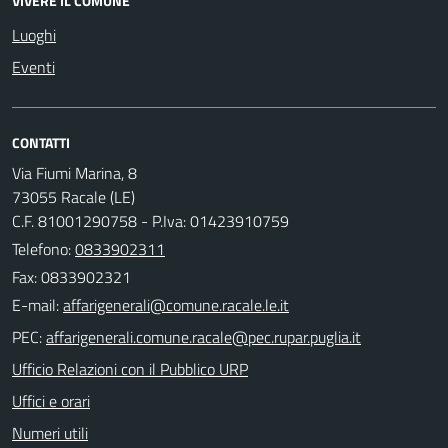
VIVERE IL COMUNE
Luoghi
Eventi
CONTATTI
Via Fiumi Marina, 8
73055 Racale (LE)
C.F. 81001290758 - P.Iva: 01423910759
Telefono:
0833902311
Fax: 0833902321
E-mail:
PEC:
Ufficio Relazioni con il Pubblico URP
Uffici e orari
Numeri utili