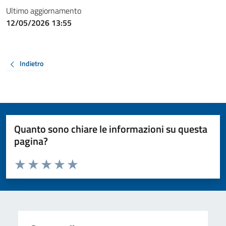
Ultimo aggiornamento
12/05/2026 13:55
Indietro
Quanto sono chiare le informazioni su questa
pagina?
Valuta da 1 a 5 stelle la pagina
Valuta 1 stelle su 5
Valuta 2 stelle su 5
Valuta 3 stelle su 5
Valuta 4 stelle su 5
Valuta 5 stelle su 5