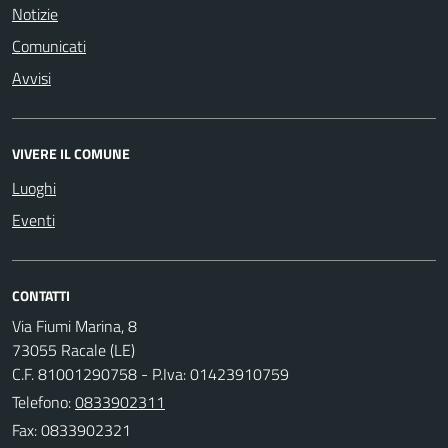
Notizie
Comunicati
Avvisi
VIVERE IL COMUNE
Luoghi
Eventi
CONTATTI
Via Fiumi Marina, 8
73055 Racale (LE)
C.F. 81001290758 - P.Iva: 01423910759
Telefono:
0833902311
Fax: 0833902321