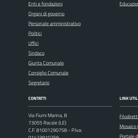
Enti e fondazioni
Educazio
Organi di governo
Personale amministrativo
Politici
Uffici
Sindaco
Giunta Comunale
Consiglio Comunale
Segretario
CONTATTI
LINK UTIL
Via Fiumi Marina, 8
Filodiret
73055 Racale (LE)
Mosaico (
C.F. 81001290758 - P.Iva:
Portale 
01423910759