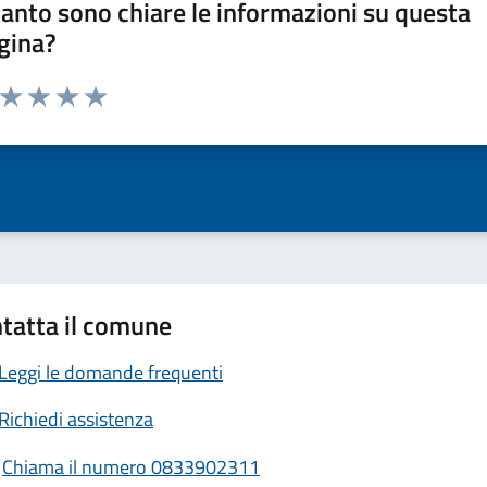
anto sono chiare le informazioni su questa
gina?
a da 1 a 5 stelle la pagina
ta 1 stelle su 5
Valuta 2 stelle su 5
Valuta 3 stelle su 5
Valuta 4 stelle su 5
Valuta 5 stelle su 5
tatta il comune
Leggi le domande frequenti
Richiedi assistenza
Chiama il numero 0833902311