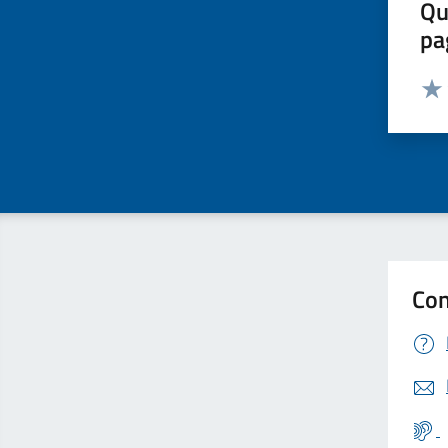
Qu
pa
Valut
Valu
Con