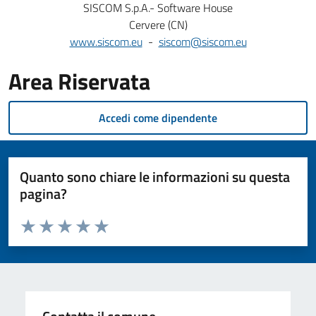
SISCOM S.p.A.- Software House
Cervere (CN)
www.siscom.eu
-
siscom@siscom.eu
Area Riservata
Accedi come dipendente
Quanto sono chiare le informazioni su questa
pagina?
Valuta da 1 a 5 stelle la pagina
Valuta 1 stelle su 5
Valuta 2 stelle su 5
Valuta 3 stelle su 5
Valuta 4 stelle su 5
Valuta 5 stelle su 5