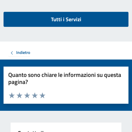
Tutti i Servizi
Indietro
Quanto sono chiare le informazioni su questa
pagina?
Valuta da 1 a 5 stelle la pagina
Valuta 1 stelle su 5
Valuta 2 stelle su 5
Valuta 3 stelle su 5
Valuta 4 stelle su 5
Valuta 5 stelle su 5