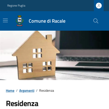
Regione Puglia
Comune di Racale
Home
/
Argomenti
/
Residenza
Residenza