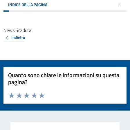
INDICE DELLA PAGINA
News Scaduta
Indietro
Quanto sono chiare le informazioni su questa
pagina?
Valuta da 1 a 5 stelle la pagina
Valuta 1 stelle su 5
Valuta 2 stelle su 5
Valuta 3 stelle su 5
Valuta 4 stelle su 5
Valuta 5 stelle su 5