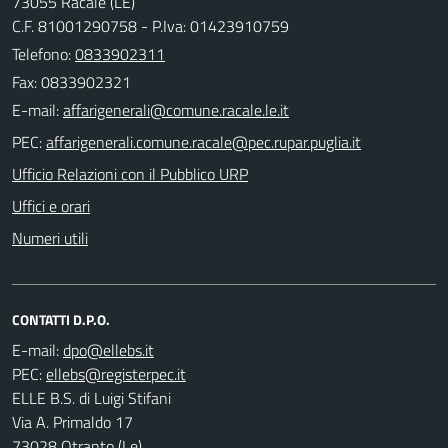
73055 Racale (LE)
C.F. 81001290758 - P.Iva: 01423910759
Telefono:
0833902311
Fax: 0833902321
E-mail:
PEC:
Ufficio Relazioni con il Pubblico URP
Uffici e orari
Numeri utili
CONTATTI D.P.O.
E-mail:
PEC:
ELLE B.S. di Luigi Stifani
Via A. Primaldo 17
73028 Otranto (Le)