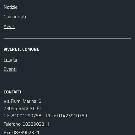
Notizie
Comunicati
Avvisi
VIVERE IL COMUNE
Luoghi
Eventi
CONTATTI
Via Fiumi Marina, 8
73055 Racale (LE)
C.F. 81001290758 - P.Iva: 01423910759
Telefono:
0833902311
Fax: 0833902321