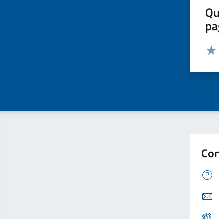
Qu
pa
Valut
Valu
Con