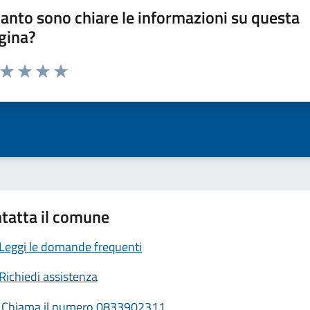
anto sono chiare le informazioni su questa
gina?
a da 1 a 5 stelle la pagina
ta 1 stelle su 5
Valuta 2 stelle su 5
Valuta 3 stelle su 5
Valuta 4 stelle su 5
Valuta 5 stelle su 5
tatta il comune
Leggi le domande frequenti
Richiedi assistenza
Chiama il numero 0833902311