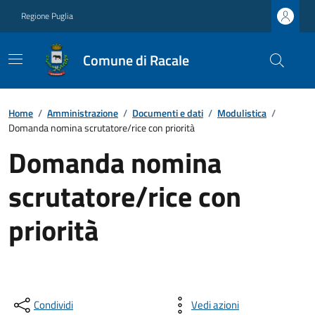
Regione Puglia
Comune di Racale
Home
/
Amministrazione
/
Documenti e dati
/
Modulistica
/
Domanda nomina scrutatore/rice con priorità
Domanda nomina
scrutatore/rice con
priorità
Condividi
Vedi azioni