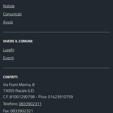
Notizie
Comunicati
Avvisi
VIVERE IL COMUNE
Luoghi
Eventi
CONTATTI
Via Fiumi Marina, 8
73055 Racale (LE)
C.F. 81001290758 - P.Iva: 01423910759
Telefono:
0833902311
Fax: 0833902321