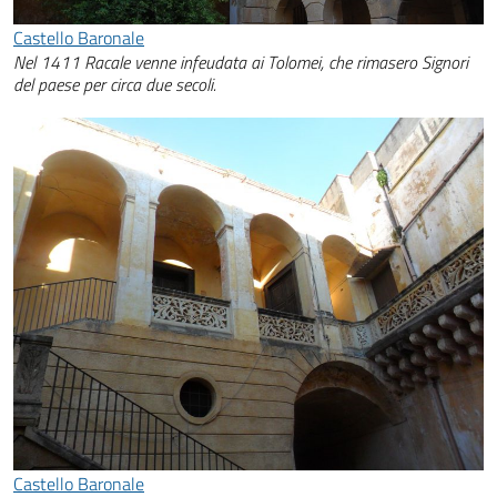
Castello Baronale
Nel 1411 Racale venne infeudata ai Tolomei, che rimasero Signori
del paese per circa due secoli.
Castello Baronale