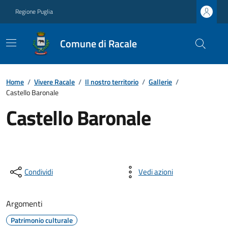
Regione Puglia
Comune di Racale
Home
/
Vivere Racale
/
Il nostro territorio
/
Gallerie
/
Castello Baronale
Castello Baronale
Condividi
Vedi azioni
Argomenti
Patrimonio culturale