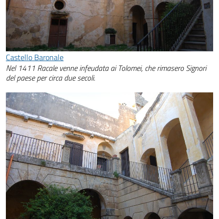
Castello Baronale
Nel 1411 Racale venne infeudata ai Tolomei, che rimasero Signori
del paese per circa due secoli.