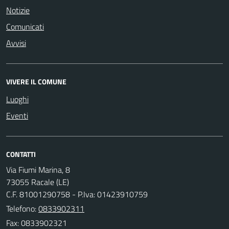
Notizie
Comunicati
Avvisi
VIVERE IL COMUNE
Luoghi
Eventi
CONTATTI
Via Fiumi Marina, 8
73055 Racale (LE)
C.F. 81001290758 - P.Iva: 01423910759
Telefono:
0833902311
Fax: 0833902321