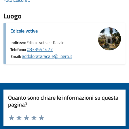
Luogo
Edicole votive
Indirizzo:
Edicole votive - Racale
0833551427
Telefono:
addolorataracale@libero.it
Email:
Quanto sono chiare le informazioni su questa
pagina?
Valuta da 1 a 5 stelle la pagina
Valuta 1 stelle su 5
Valuta 2 stelle su 5
Valuta 3 stelle su 5
Valuta 4 stelle su 5
Valuta 5 stelle su 5