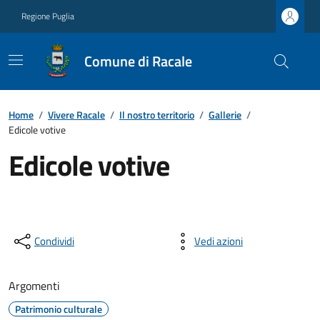
Regione Puglia
Comune di Racale
Home
/
Vivere Racale
/
Il nostro territorio
/
Gallerie
/
Edicole votive
Edicole votive
Condividi
Vedi azioni
Argomenti
Patrimonio culturale