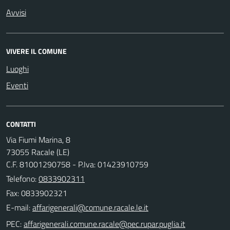
Avvisi
VIVERE IL COMUNE
Luoghi
Eventi
CONTATTI
Via Fiumi Marina, 8
73055 Racale (LE)
C.F. 81001290758 - P.Iva: 01423910759
Telefono:
0833902311
Fax: 0833902321
E-mail:
PEC: