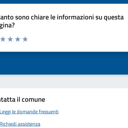
anto sono chiare le informazioni su questa
gina?
a da 1 a 5 stelle la pagina
ta 1 stelle su 5
Valuta 2 stelle su 5
Valuta 3 stelle su 5
Valuta 4 stelle su 5
Valuta 5 stelle su 5
tatta il comune
Leggi le domande frequenti
Richiedi assistenza