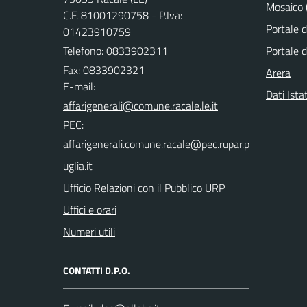
Mosaico (
C.F. 81001290758 - P.Iva:
Portale 
01423910759
Telefono:
0833902311
Portale d
Fax: 0833902321
Arera
E-mail:
Dati Ista
PEC:
Ufficio Relazioni con il Pubblico URP
Uffici e orari
Numeri utili
CONTATTI D.P.O.