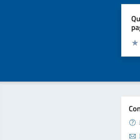
Qu
pa
Valut
Valu
Con