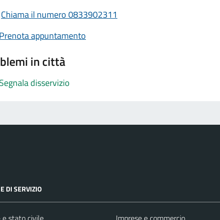
Chiama il numero 0833902311
Prenota appuntamento
blemi in città
Segnala disservizio
E DI SERVIZIO
e stato civile
Imprese e commercio