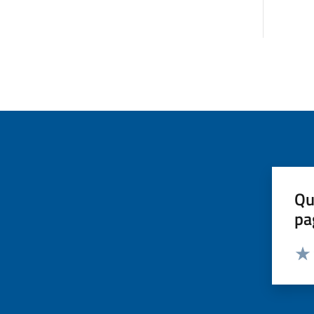
Qu
pa
Valut
Valu