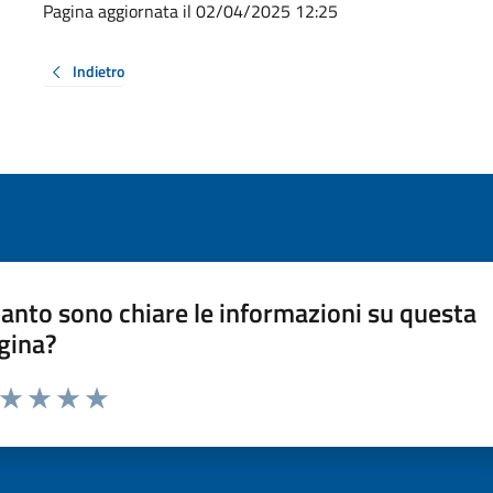
Pagina aggiornata il 02/04/2025 12:25
Indietro
anto sono chiare le informazioni su questa
gina?
a da 1 a 5 stelle la pagina
ta 1 stelle su 5
Valuta 2 stelle su 5
Valuta 3 stelle su 5
Valuta 4 stelle su 5
Valuta 5 stelle su 5