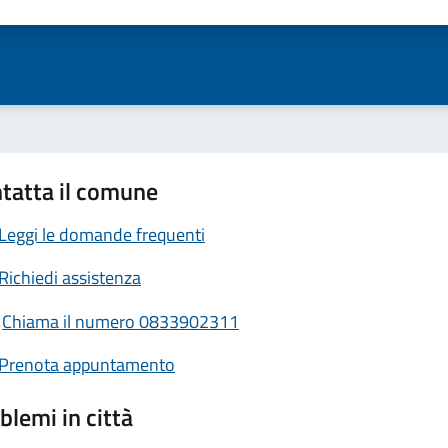
ta 1 stelle su 5
Valuta 2 stelle su 5
Valuta 3 stelle su 5
Valuta 4 stelle su 5
Valuta 5 stelle su 5
tatta il comune
Leggi le domande frequenti
Richiedi assistenza
Chiama il numero 0833902311
Prenota appuntamento
blemi in città