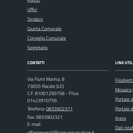
Politici
Uffici
Sindaco
Giunta Comunale
Consiglio Comunale
Segretario
CONTATTI
LINK UTIL
Via Fiumi Marina, 8
Filodiret
73055 Racale (LE)
Mosaico (
C.F. 81001290758 - P.Iva:
Portale 
01423910759
Telefono:
0833902311
Portale d
Fax: 0833902321
Arera
E-mail:
Dati Ista