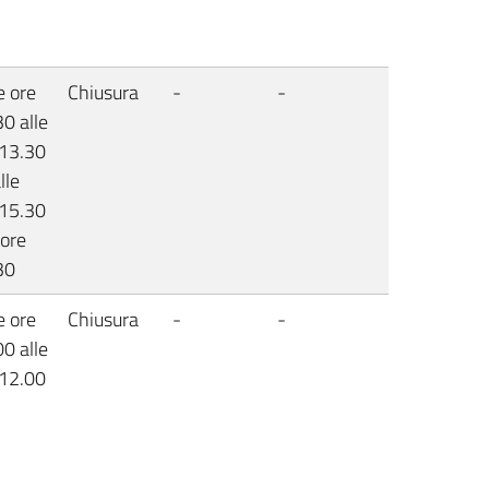
e ore
Chiusura
-
-
0 alle
 13.30
lle
 15.30
 ore
30
e ore
Chiusura
-
-
0 alle
 12.00