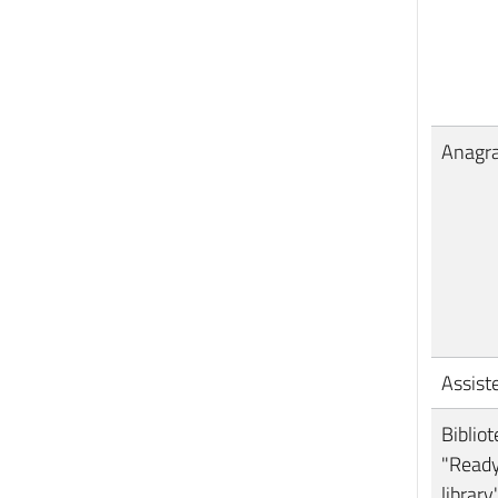
Anagr
Assist
Biblio
"Read
library