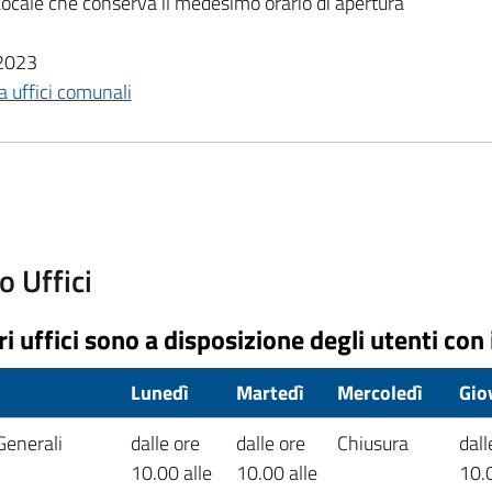
a Locale che conserva il medesimo orario di apertura
/2023
ra uffici comunali
o Uffici
ri uffici sono a disposizione degli utenti con 
o
Lunedì
Martedì
Mercoledì
Gio
Generali
dalle ore
dalle ore
Chiusura
dall
10.00 alle
10.00 alle
10.0