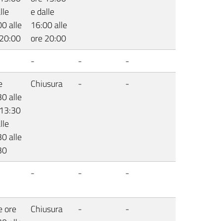
lle
e dalle
0 alle
16:00 alle
 20:00
ore 20:00
-
-
-
e
Chiusura
-
-
0 alle
 13:30
lle
0 alle
30
-
-
-
e ore
Chiusura
-
-