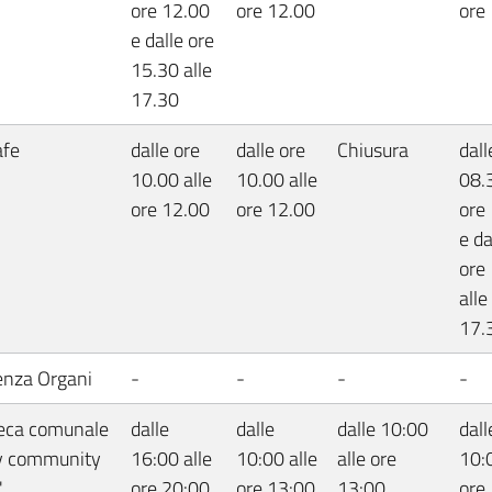
ore 12.00
ore 12.00
ore
e dalle ore
15.30 alle
17.30
afe
dalle ore
dalle ore
Chiusura
dall
10.00 alle
10.00 alle
08.3
ore 12.00
ore 12.00
ore
e da
ore
alle
17.
enza Organi
-
-
-
-
teca comunale
dalle
dalle
dalle 10:00
dall
y community
16:00 alle
10:00 alle
alle ore
10:0
"
ore 20:00
ore 13:00
13:00
ore