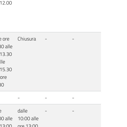
 12.00
e ore
Chiusura
-
-
0 alle
 13.30
lle
 15.30
 ore
30
-
-
-
e
dalle
-
-
0 alle
10:00 alle
 13:00
ore 13:00