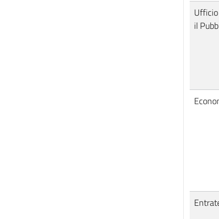
Ufficio
il Pub
Econo
Entrat