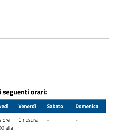
i seguenti orari:
vedì
Venerdì
Sabato
Domenica
e ore
Chiusura
-
-
0 alle