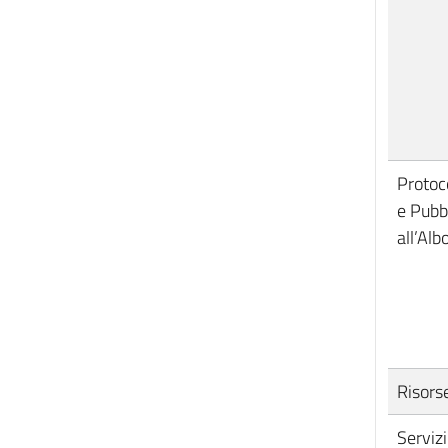
Protoco
e Pubb
all’Alb
Risor
Servizi