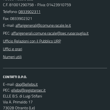
C.F. 81001290758 - P.Iva: 01423910759
Telefono:
0833902311
Fax: 0833902321
E-mail:
PEC:
Ufficio Relazioni con il Pubblico URP
Uffici e orari
Numeri utili
CONTATTI D.P.O.
E-mail:
PEC:
ELLE B.S. di Luigi Stifani
Via A. Primaldo 17
73028 Otranto (Le)