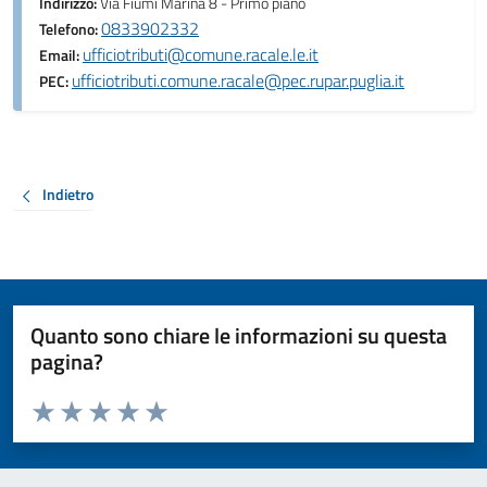
Indirizzo:
Via Fiumi Marina 8 - Primo piano
0833902332
Telefono:
ufficiotributi@comune.racale.le.it
Email:
ufficiotributi.comune.racale@pec.rupar.puglia.it
PEC:
Indietro
Quanto sono chiare le informazioni su questa
pagina?
Valuta da 1 a 5 stelle la pagina
Valuta 1 stelle su 5
Valuta 2 stelle su 5
Valuta 3 stelle su 5
Valuta 4 stelle su 5
Valuta 5 stelle su 5