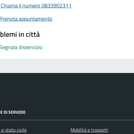
Chiama il numero 0833902311
Prenota appuntamento
blemi in città
Segnala disservizio
E DI SERVIZIO
e stato civile
Mobilità e trasporti