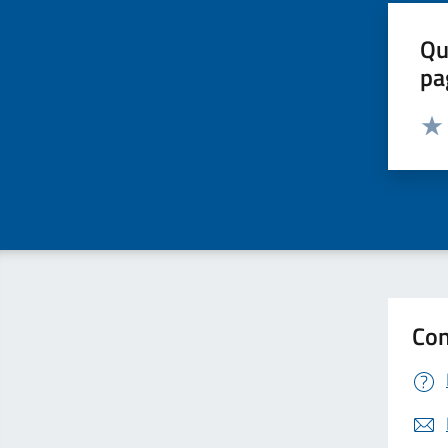
Qu
pa
Valut
Valu
Con