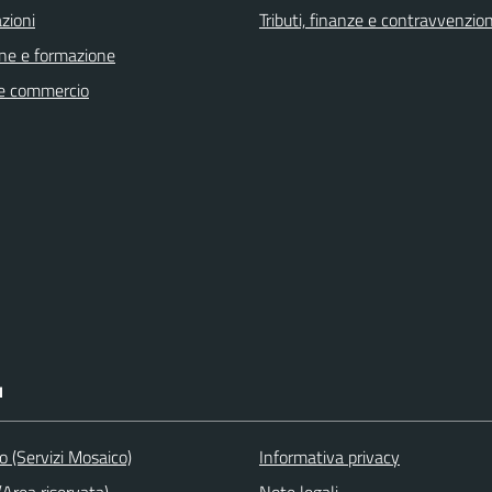
zioni
Tributi, finanze e contravvenzion
ne e formazione
e commercio
I
to (Servizi Mosaico)
Informativa privacy
Area riservata)
Note legali