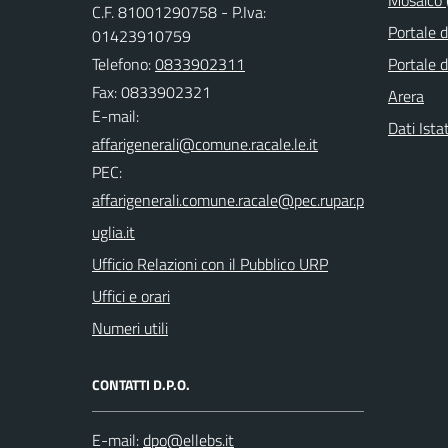
C.F. 81001290758 - P.Iva:
Portale 
01423910759
Telefono:
0833902311
Portale d
Fax: 0833902321
Arera
E-mail:
Dati Ista
PEC:
Ufficio Relazioni con il Pubblico URP
Uffici e orari
Numeri utili
CONTATTI D.P.O.
E-mail: