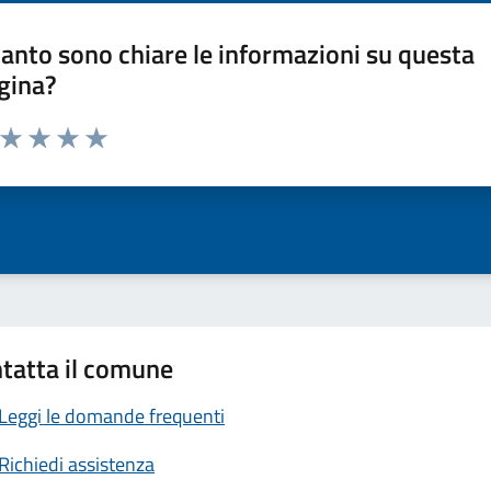
anto sono chiare le informazioni su questa
gina?
a da 1 a 5 stelle la pagina
ta 1 stelle su 5
Valuta 2 stelle su 5
Valuta 3 stelle su 5
Valuta 4 stelle su 5
Valuta 5 stelle su 5
tatta il comune
Leggi le domande frequenti
Richiedi assistenza