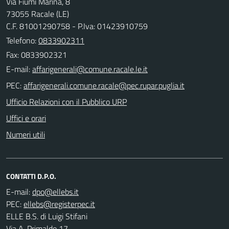
Via Fiumi Marina, 8
73055 Racale (LE)
C.F. 81001290758 - P.Iva: 01423910759
Telefono:
0833902311
Fax: 0833902321
E-mail:
PEC:
Ufficio Relazioni con il Pubblico URP
Uffici e orari
Numeri utili
CONTATTI D.P.O.
E-mail:
PEC:
ELLE B.S. di Luigi Stifani
Via A. Primaldo 17