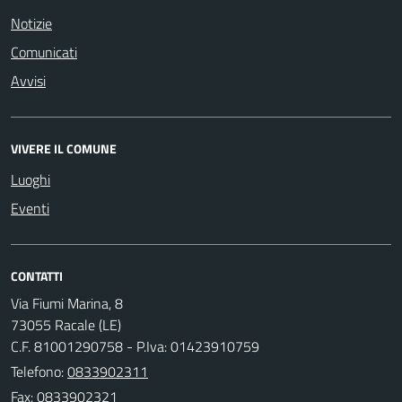
Notizie
Comunicati
Avvisi
VIVERE IL COMUNE
Luoghi
Eventi
CONTATTI
Via Fiumi Marina, 8
73055 Racale (LE)
C.F. 81001290758 - P.Iva: 01423910759
Telefono:
0833902311
Fax: 0833902321