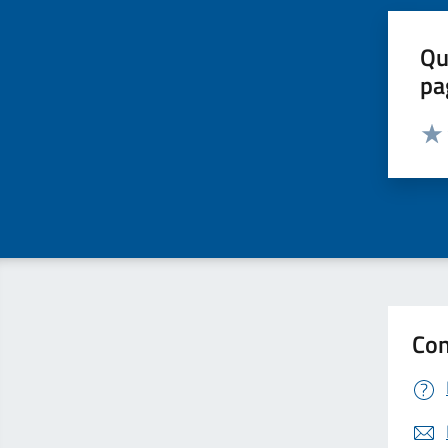
Qu
pa
Valut
Valu
Con