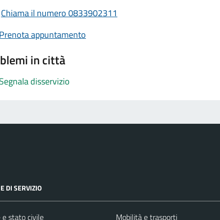
Chiama il numero 0833902311
Prenota appuntamento
blemi in città
Segnala disservizio
E DI SERVIZIO
e stato civile
Mobilità e trasporti