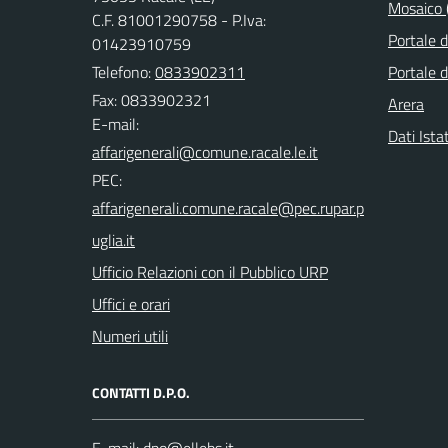
Mosaico (
C.F. 81001290758 - P.Iva:
Portale 
01423910759
Telefono:
0833902311
Portale d
Fax: 0833902321
Arera
E-mail:
Dati Ista
PEC:
Ufficio Relazioni con il Pubblico URP
Uffici e orari
Numeri utili
CONTATTI D.P.O.
E-mail: