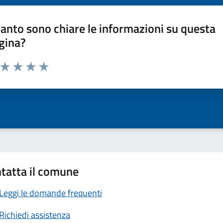
anto sono chiare le informazioni su questa
gina?
a da 1 a 5 stelle la pagina
ta 1 stelle su 5
Valuta 2 stelle su 5
Valuta 3 stelle su 5
Valuta 4 stelle su 5
Valuta 5 stelle su 5
tatta il comune
Leggi le domande frequenti
Richiedi assistenza