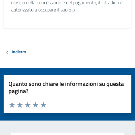
rilascio della concessione e del pagamento, il cittadino è
autorizzato a occupare il suolo p...
Indietro
Quanto sono chiare le informazioni su questa
pagina?
Valuta da 1 a 5 stelle la pagina
Valuta 1 stelle su 5
Valuta 2 stelle su 5
Valuta 3 stelle su 5
Valuta 4 stelle su 5
Valuta 5 stelle su 5