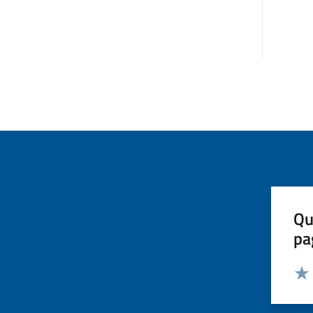
Qu
pa
Valut
Valu