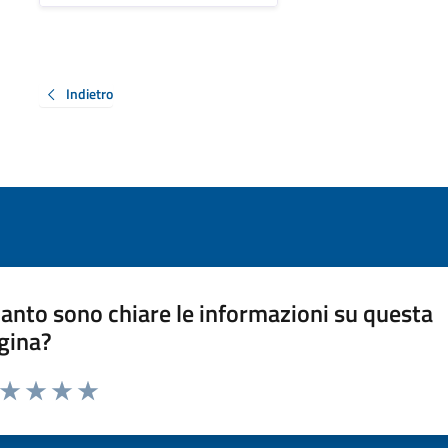
Indietro
anto sono chiare le informazioni su questa
gina?
a da 1 a 5 stelle la pagina
ta 1 stelle su 5
Valuta 2 stelle su 5
Valuta 3 stelle su 5
Valuta 4 stelle su 5
Valuta 5 stelle su 5