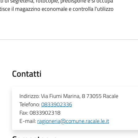
tti di segreteria, fotocopie, predispone e si occupa
stisce il magazzino economale e controlla l'utilizzo
Contatti
Indirizzo:
Via Fiumi Marina, 8 73055 Racale
Telefono:
0833902336
Fax:
0833902318
E-mail:
ragioneria@comune.racale.le.it