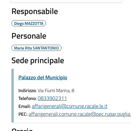
Responsabile
Diego MAZZOTTA
Personale
Maria Rita SANTANTONIO
Sede principale
Palazzo del Municipio
Indirizzo:
Via Fiumi Marina, 8
0833902311
Telefono:
affarigenerali@comune.racale.le.it
Email:
affarigenerali.comune.racale@pec.rupar.puglia.
PEC: