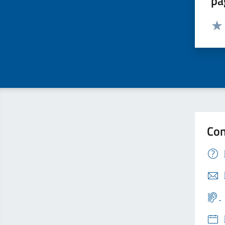
pa
Valut
Valu
Con