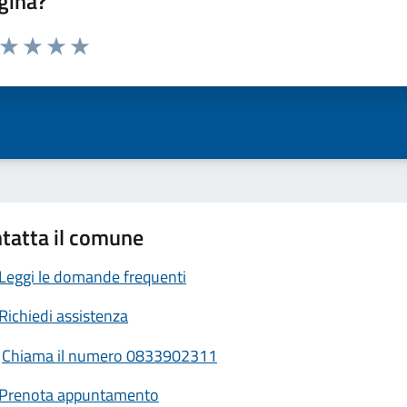
gina?
a da 1 a 5 stelle la pagina
ta 1 stelle su 5
Valuta 2 stelle su 5
Valuta 3 stelle su 5
Valuta 4 stelle su 5
Valuta 5 stelle su 5
tatta il comune
Leggi le domande frequenti
Richiedi assistenza
Chiama il numero 0833902311
Prenota appuntamento