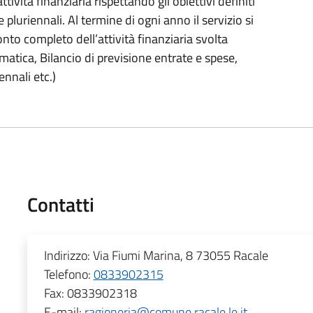
ività finanziaria rispettando gli obiettivi definiti
pluriennali. Al termine di ogni anno il servizio si
nto completo dell’attività finanziaria svolta
atica, Bilancio di previsione entrate e spese,
ennali etc.)
Contatti
Indirizzo:
Via Fiumi Marina, 8 73055 Racale
Telefono:
0833902315
Fax:
0833902318
E-mail:
ragioneria@comune.racale.le.it