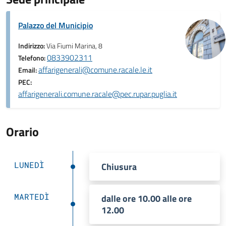
Palazzo del Municipio
Indirizzo:
Via Fiumi Marina, 8
0833902311
Telefono:
affarigenerali@comune.racale.le.it
Email:
PEC:
affarigenerali.comune.racale@pec.rupar.puglia.it
Orario
LUNEDÌ
Chiusura
MARTEDÌ
dalle ore 10.00 alle ore
12.00