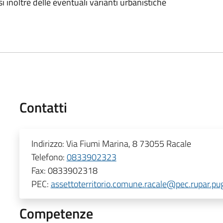
inoltre delle eventuali varianti urbanistiche
Contatti
Indirizzo:
Via Fiumi Marina, 8 73055 Racale
Telefono:
0833902323
Fax:
0833902318
PEC:
assettoterritorio.comune.racale@pec.rupar.pugl
Competenze