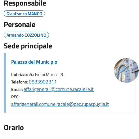
Responsabile
Gianfranco MANCO
Personale
Armando COZZOLINO
Sede principale
Palazzo del Municipio
Indirizzo:
Via Fiumi Marina, 8
0833902311
Telefono:
affarigenerali@comune.racale.le.it
Email:
PEC:
affarigenerali.comune.racale@pec.rupar.puglia.it
Orario