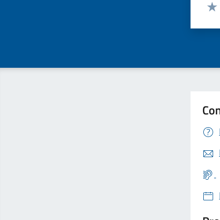
Valut
Valu
Con