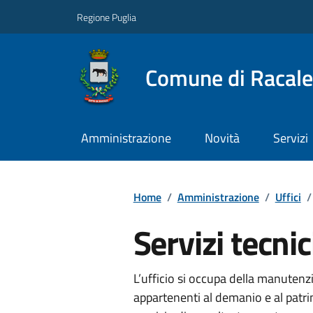
Regione Puglia
Comune di Racale
Amministrazione
Novità
Servizi
Home
/
Amministrazione
/
Uffici
/
Servizi tecni
L’ufficio si occupa della manutenzi
appartenenti al demanio e al patrim