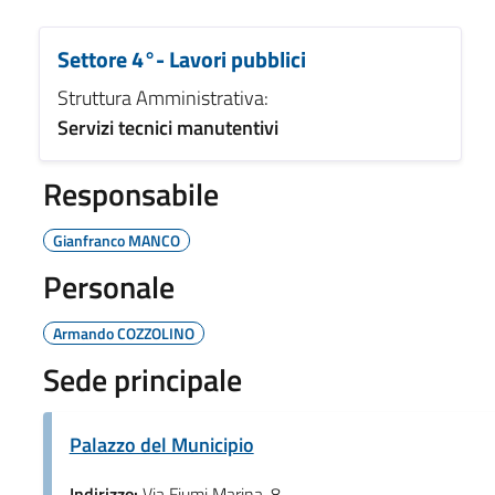
Settore 4°- Lavori pubblici
Struttura Amministrativa:
Servizi tecnici manutentivi
Responsabile
Gianfranco MANCO
Personale
Armando COZZOLINO
Sede principale
Palazzo del Municipio
Indirizzo:
Via Fiumi Marina, 8