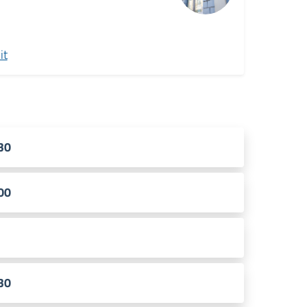
it
.30
.00
.30