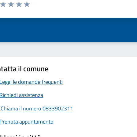
a da 1 a 5 stelle la pagina
ta 1 stelle su 5
Valuta 2 stelle su 5
Valuta 3 stelle su 5
Valuta 4 stelle su 5
Valuta 5 stelle su 5
tatta il comune
Leggi le domande frequenti
Richiedi assistenza
Chiama il numero 0833902311
Prenota appuntamento