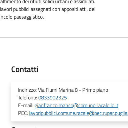
ltimento dei rifiuti solidi urbani e assimilati.
lavori pubblici assegnati con appositi atti, del
incolo paesaggistico.
Contatti
Indirizzo:
Via Fiumi Marina 8 - Primo piano
Telefono:
0833902325
E-mail:
gianfranco.manco@comune.racale.le.it
PEC:
lavoripubblici.comune.racale@pec.rupar.puglia.