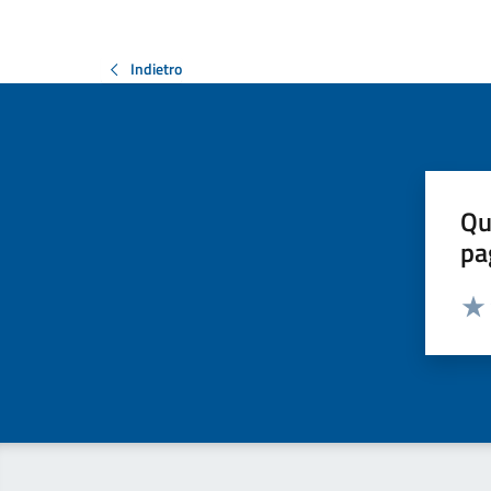
Indietro
Qu
pa
Valut
Valu