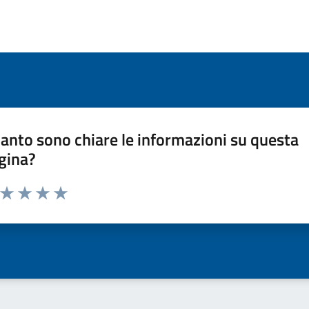
anto sono chiare le informazioni su questa
gina?
a da 1 a 5 stelle la pagina
ta 1 stelle su 5
Valuta 2 stelle su 5
Valuta 3 stelle su 5
Valuta 4 stelle su 5
Valuta 5 stelle su 5