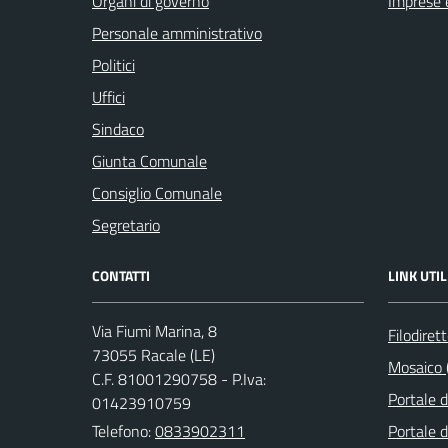
Organi di governo
Imprese 
Personale amministrativo
Politici
Uffici
Sindaco
Giunta Comunale
Consiglio Comunale
Segretario
CONTATTI
LINK UTIL
Via Fiumi Marina, 8
Filodiret
73055 Racale (LE)
Mosaico (
C.F. 81001290758 - P.Iva:
Portale 
01423910759
Telefono:
0833902311
Portale d