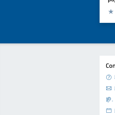
Valut
Valu
Con