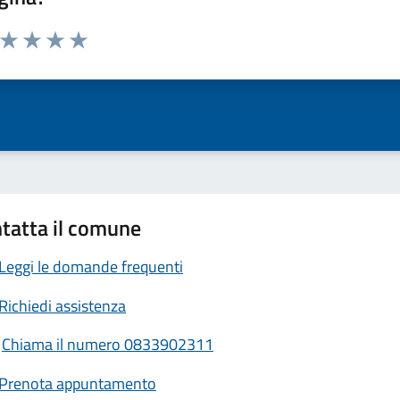
a da 1 a 5 stelle la pagina
ta 1 stelle su 5
Valuta 2 stelle su 5
Valuta 3 stelle su 5
Valuta 4 stelle su 5
Valuta 5 stelle su 5
tatta il comune
Leggi le domande frequenti
Richiedi assistenza
Chiama il numero 0833902311
Prenota appuntamento