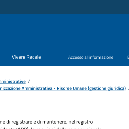
Vivere Racale
Accesso all'informazione
ministrative
/
anizzazione Amministrativa - Risorse Umane (gestione giuridica)
ne di registrare e di mantenere, nel registro