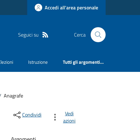
Accedi all'area personale
Seguici su
Cerca
Elezioni
Istruzione
Tutti gli argomenti...
/
Anagrafe
Vedi
Condividi
azioni
Argomenti